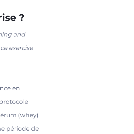
ise ?
ming and
ce exercise
ence en
 protocole
tosérum (whey)
une période de