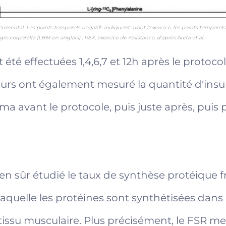
rimental. Les points temporels négatifs indiquent avant l'exercice, les points temporels
gre corporelle (LBM en anglais) ; REX, exercice de résistance, d'après Areta et al.
été effectuées 1,4,6,7 et 12h après le protoco
urs ont également mesuré la quantité d'insul
a avant le protocole, puis juste après, puis p
bien sûr étudié le taux de synthèse protéique 
à laquelle les protéines sont synthétisées dans
tissu musculaire. Plus précisément, le FSR me