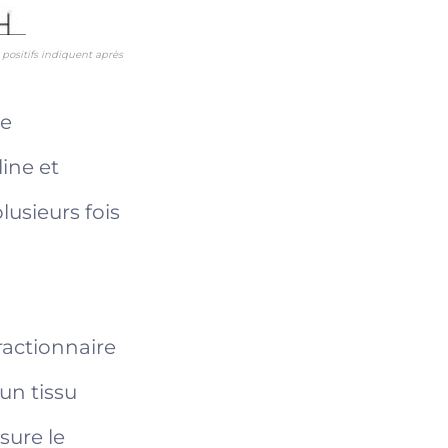
 positifs indiquent après
le
ine et
lusieurs fois
fractionnaire
 un tissu
sure le