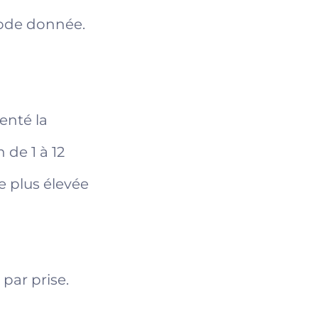
iode donnée.
enté la
 de 1 à 12
e plus élevée
 par prise.