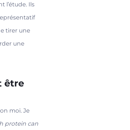
 l’étude. Ils
représentatif
e tirer une
arder une
 être
lon moi. Je
 protein can