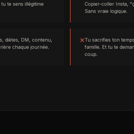
tu te sens illégitime
Copier-coller Insta, "
Sans vraie logique.
, diètes, DM, contenu,
✕
Tu sacrifies ton temp
rrière chaque journée.
famille. Et tu te dema
coup.