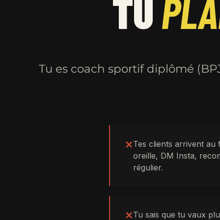
TU
PLA
Tu es coach sportif diplômé (BPJ
✕
Tes clients arrivent au
oreille, DM Insta, rec
régulier.
✕
Tu sais que tu vaux plu