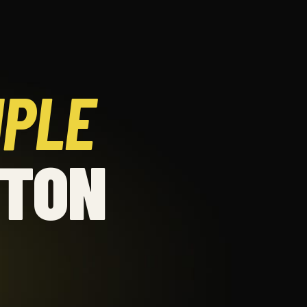
MPLE
 TON