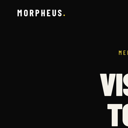
MORPHEUS
.
ME
V
T