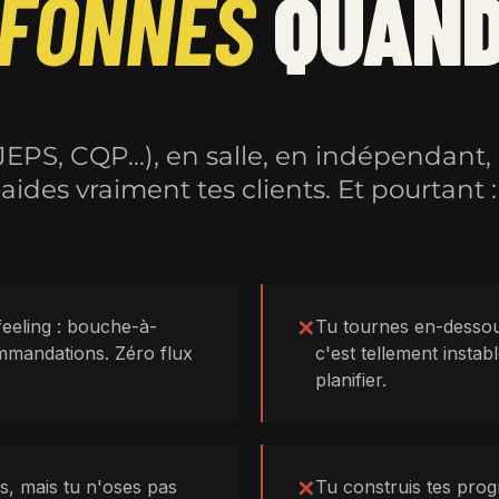
FONNES
QUAND
EPS, CQP…), en salle, en indépendant, o
aides vraiment tes clients. Et pourtant :
 feeling : bouche-à-
✕
Tu tournes en-dessou
ommandations. Zéro flux
c'est tellement instab
planifier.
s, mais tu n'oses pas
✕
Tu construis tes pro